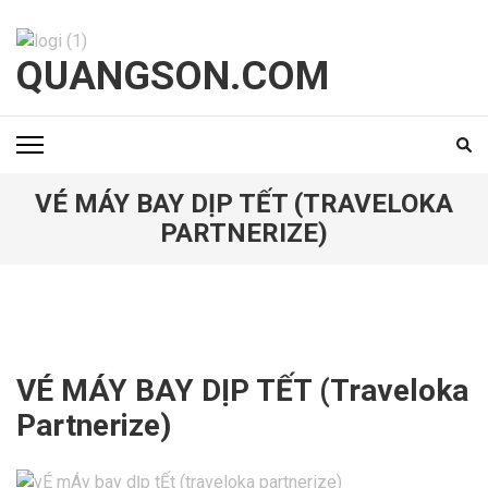
Bỏ
qua
và
QUANGSON.COM
tới
nội
dung
(ấn
Enter)
VÉ MÁY BAY DỊP TẾT (TRAVELOKA
PARTNERIZE)
VÉ MÁY BAY DỊP TẾT (Traveloka
Partnerize)