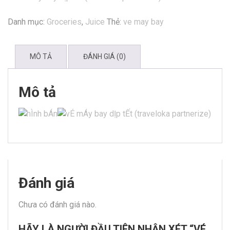
Danh mục:
Groceries
,
Juice
Thẻ:
ve may bay
MÔ TẢ
ĐÁNH GIÁ (0)
Mô tả
Đánh giá
Chưa có đánh giá nào.
HÃY LÀ NGƯỜI ĐẦU TIÊN NHẬN XÉT “VÉ