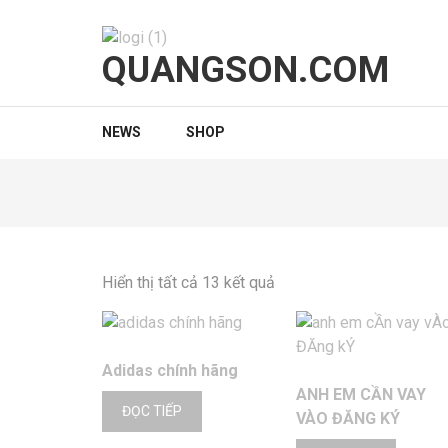
Bỏ
qua
và
QUANGSON.COM
tới
nội
dung
NEWS
SHOP
(ấn
Enter)
Hiển thị tất cả 13 kết quả
Adidas chính hãng
ANH EM CẦN VAY
ĐỌC TIẾP
VÀO ĐĂNG KÝ