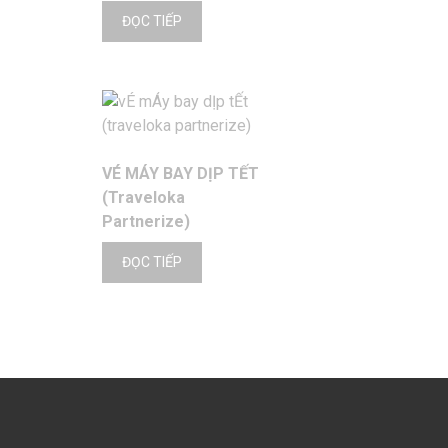
ĐỌC TIẾP
VÉ MÁY BAY DỊP TẾT
(Traveloka
Partnerize)
ĐỌC TIẾP