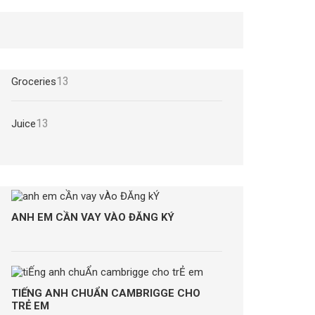
13
13
Groceries
sản
phẩm
13
13
Juice
sản
phẩm
ANH EM CẦN VAY VÀO ĐĂNG KÝ
TIẾNG ANH CHUẨN CAMBRIGGE CHO
TRẺ EM