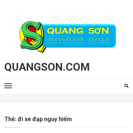
Bỏ
qua
và
tới
nội
dung
(ấn
Enter)
QUANGSON.COM
Thẻ:
đi xe đạp nguy hiểm