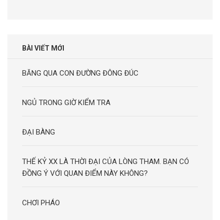
kiếm
cho:
BÀI VIẾT MỚI
BĂNG QUA CON ĐƯỜNG ĐÔNG ĐÚC
NGỦ TRONG GIỜ KIỂM TRA
ĐẠI BÀNG
THẾ KỶ XX LÀ THỜI ĐẠI CỦA LÒNG THAM. BẠN CÓ
ĐỒNG Ý VỚI QUAN ĐIỂM NÀY KHÔNG?
CHƠI PHÁO