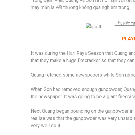
Trong bệnh viện, Quang và Sơn rất hối hận với tất
may mắn là vết thương không quá nghiêm trọng.
LIÊN KẾT T
PLAYI
It was during the Hari Raya Season that Quang a
that they make a huge firecracker so that they ca
Quang fetched some newspapers while Son remov
When Son had removed enough gunpowder, Quang 
the newspaper. It was going to be a giant firecrac
Next Quang began pounding on the gunpowder in t
realise was that the gunpowder was very unstable
very well do it.