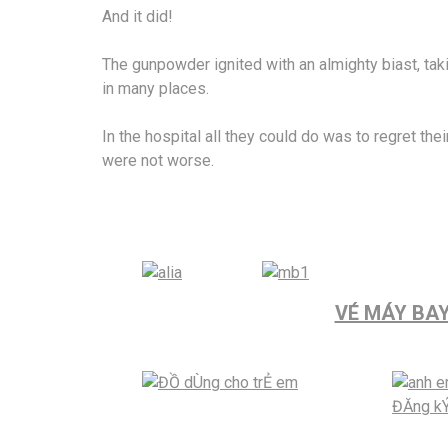
And it did!
The gunpowder ignited with an almighty biast, tak
in many places.
In the hospital all they could do was to regret thei
were not worse.
VÉ MÁY BAY 