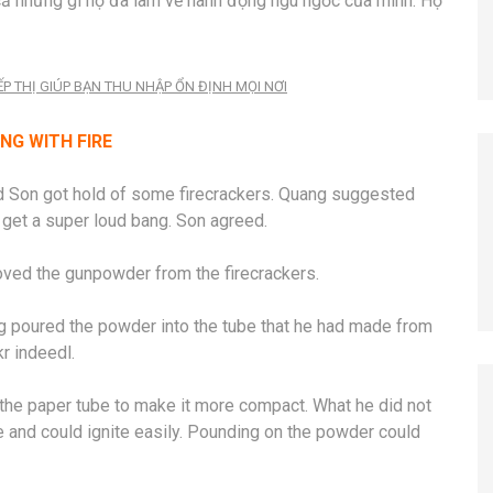
 cả những gì họ đã làm về hành động ngu ngốc của mình. Họ
IẾP THỊ GIÚP BẠN THU NHẬP ỔN ĐỊNH MỌI NƠI
NG WITH FIRE
nd Son got hold of some firecrackers. Quang suggested
n get a super loud bang. Son agreed.
ed the gunpowder from the firecrackers.
poured the powder into the tube that he had made from
kr indeedl.
he paper tube to make it more compact. What he did not
 and could ignite easily. Pounding on the powder could