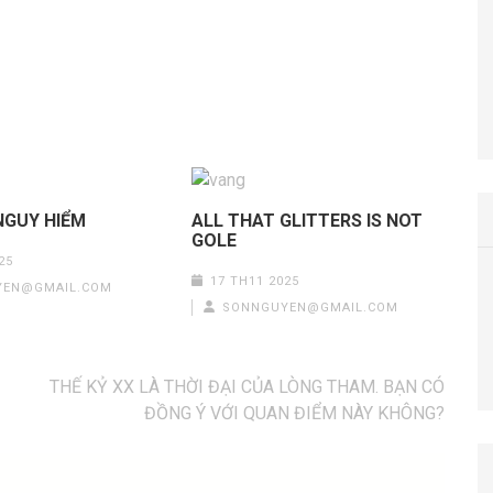
 NGUY HIỂM
ALL THAT GLITTERS IS NOT
GOLE
25
17 TH11 2025
YEN@GMAIL.COM
SONNGUYEN@GMAIL.COM
THẾ KỶ XX LÀ THỜI ĐẠI CỦA LÒNG THAM. BẠN CÓ
ĐỒNG Ý VỚI QUAN ĐIỂM NÀY KHÔNG?