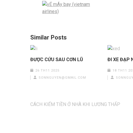
Similar Posts
ĐƯỢC CỨU SAU CƠN LŨ
ĐI XE ĐẠP
26 TH11 2025
18 TH11 20
SONNGUYEN@GMAIL.COM
SONNGU
Điều
CÁCH KIẾM TIỀN Ở NHÀ KHI LƯƠNG THẤP
hướng
bài
viết