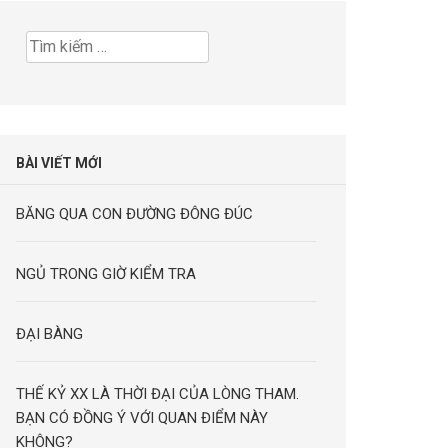
Tìm
kiếm
cho:
BÀI VIẾT MỚI
BĂNG QUA CON ĐƯỜNG ĐÔNG ĐÚC
NGỦ TRONG GIỜ KIỂM TRA
ĐẠI BÀNG
THẾ KỶ XX LÀ THỜI ĐẠI CỦA LÒNG THAM.
BẠN CÓ ĐỒNG Ý VỚI QUAN ĐIỂM NÀY
KHÔNG?