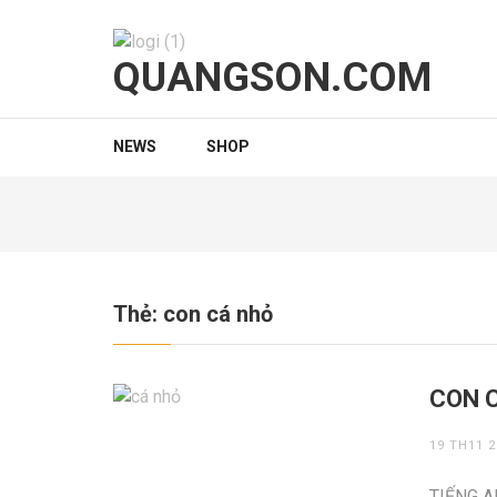
Bỏ
qua
và
QUANGSON.COM
tới
nội
dung
NEWS
SHOP
(ấn
Enter)
Thẻ:
con cá nhỏ
CON 
19 TH11 2
TIẾNG A