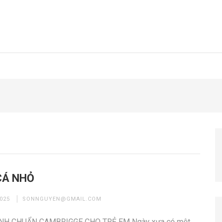
CÁ NHỎ
025
SONNGUYEN@GMAIL.COM
NH CHUẨN CAMBRIGGE CHO TRẺ EM Ngày xưa có một