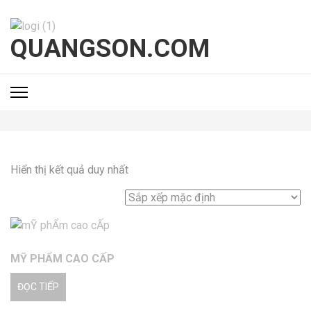
Bỏ
qua
và
QUANGSON.COM
tới
nội
dung
(ấn
Enter)
Hiển thị kết quả duy nhất
MỸ PHẨM CAO CẤP
ĐỌC TIẾP